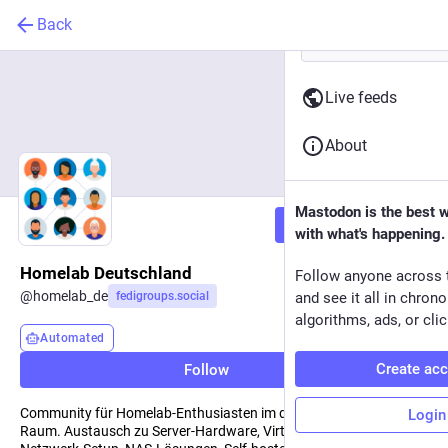
Back
Live feeds
About
Mastodon is the best 
Follow
with what's happening.
Homelab Deutschland
Follow anyone across 
@
homelab_de
fedigroups.social
and see it all in chron
algorithms, ads, or clic
Automated
Create ac
Follow
Community für Homelab-Enthusiasten im deutschsprachigen
Login
Raum. Austausch zu Server-Hardware, Virtualisierung, Docker,