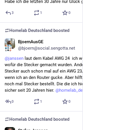
Habe ich die letzten 30 Jahre nur Glück gehabt?
3
1
0
Homelab Deutschland
boosted
BjoernAusGE
Apr 20
@bjoern@social.sengotta.net
@
janssen
 laut dem Kabel AWG 24  ich weiss jedoch nicht 
wofür die Stecker gemacht wurden. Andererseit habe ich die 
Stecker auch schon mal auf ein AWG 23/1 Kabel gecrimpt 
wenn ich an den Router gucke. Aber hilft nix ich habe jetzt 
noch mal Stecker bestellt. Die die ich hier habe habe ich 
sicher seit 20 Jahren hier. 
@
homelab_de
0
1
0
Homelab Deutschland
boosted