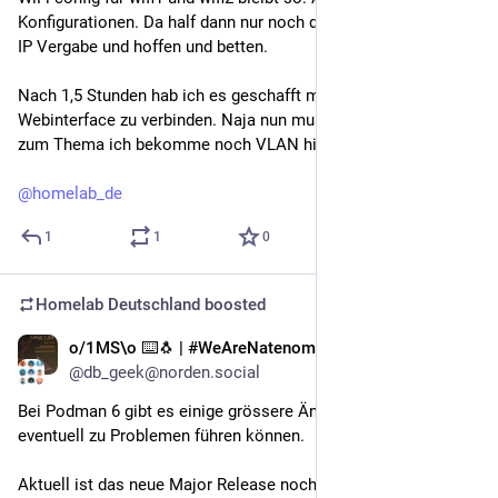
Konfigurationen. Da half dann nur noch die winbox + statische 
IP Vergabe und hoffen und betten.
Nach 1,5 Stunden hab ich es geschafft mich wieder mit dem 
Webinterface zu verbinden. Naja nun muss ich ins Bett. So viel 
zum Thema ich bekomme noch VLAN hin.
@
homelab_de
1
1
0
Homelab Deutschland
boosted
o/1MS\o ⌨️🐧 | #WeAreNatenom
Jun 29
@db_geek@norden.social
Bei Podman 6 gibt es einige grössere Änderungen, welche 
eventuell zu Problemen führen können.
Aktuell ist das neue Major Release noch nicht bei meinen 