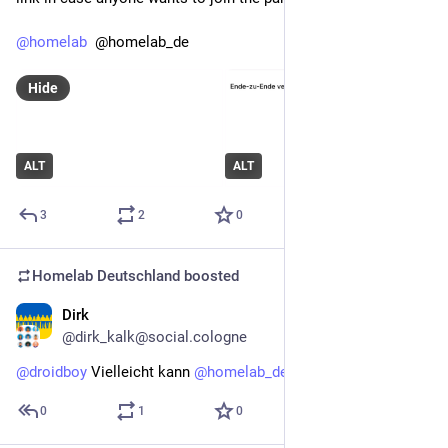
@
homelab
  @homelab_de
Hide
ALT
ALT
3
2
0
Homelab Deutschland
boosted
Dirk
Jun 9
@dirk_kalk@social.cologne
@
droidboy
 Vielleicht kann 
@
homelab_de
 helfen
0
1
0