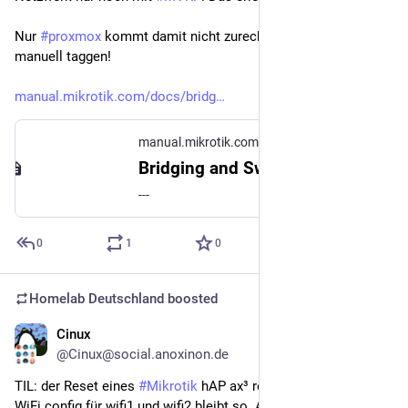
Nur 
#
proxmox
 kommt damit nicht zurecht und ich muss da 
manuell taggen!
manual.mikrotik.com/docs/bridg
manual.mikrotik.com
Bridging and Switching | RouterOS Manual
---
0
1
0
Homelab Deutschland
boosted
Cinux
Jul 3
@Cinux@social.anoxinon.de
TIL: der Reset eines 
#
Mikrotik
 hAP ax³ resetet nicht alles. Die 
WiFi config für wifi1 und wifi2 bleibt so. Auch interface 