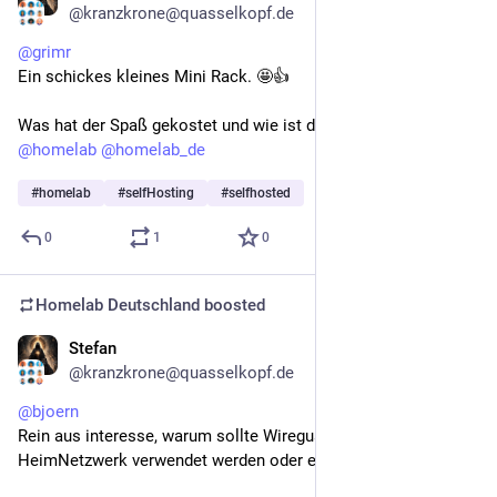
@kranzkrone@quasselkopf.de
@
grimr
Ein schickes kleines Mini Rack. 🤩👍
Was hat der Spaß gekostet und wie ist dessen Leistung? 
@
homelab
@
homelab_de
#
homelab
#
selfHosting
#
selfhosted
0
1
0
Homelab Deutschland
boosted
Stefan
May 1
@kranzkrone@quasselkopf.de
@
bjoern
Rein aus interesse, warum sollte Wireguard in einem 
HeimNetzwerk verwendet werden oder eben nicht?