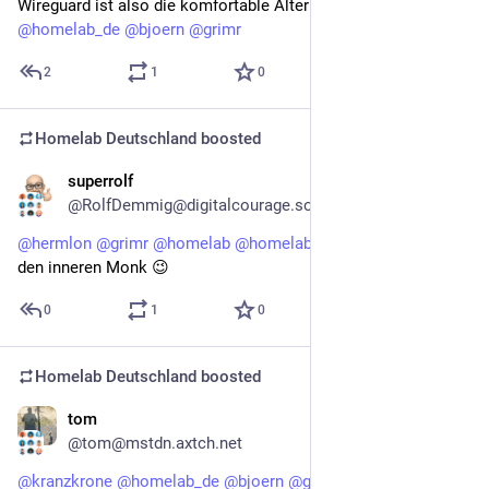
Wireguard ist also die komfortable Alternative zu SSH? 🤔😁😉
@
homelab_de
@
bjoern
@
grimr
2
1
0
Homelab Deutschland
boosted
superrolf
May 1
@RolfDemmig@digitalcourage.social
@
hermlon
@
grimr
@
homelab
@
homelab_de
 oh du hast auch 
den inneren Monk 😉
0
1
0
Homelab Deutschland
boosted
tom
May 1
@tom@mstdn.axtch.net
@
kranzkrone
@
homelab_de
@
bjoern
@
grimr
 Um von 