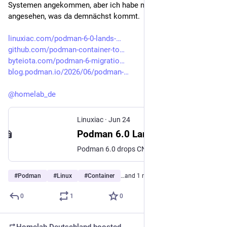
Systemen angekommen, aber ich habe mir schon mal 
angesehen, was da demnächst kommt.
linuxiac.com/podman-6-0-lands-
github.com/podman-container-to
byteiota.com/podman-6-migratio
blog.podman.io/2026/06/podman-
@
homelab_de
Linuxiac
·
Jun 24
Podman 6.0 Lands with Breaking Changes, AMD GPUs Support
Podman 6.0 drops CNI, cgroups v1, iptables, slirp4netns, Windows 10, and Intel Mac support while adding new machine and Quadlet features.
#
Podman
#
Linux
#
Container
…and 1 more
0
1
0