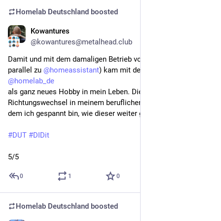
Homelab Deutschland
boosted
Kowantures
Jun 7
@kowantures@metalhead.club
Damit und mit dem damaligen Betrieb von openHAB (heute 
parallel zu 
@
homeassistant
) kam mit dem Selfhosting  das 
@
homelab_de
als ganz neues Hobby in mein Leben. Dies leitete auch einen 
Richtungswechsel in meinem beruflichen Werdegang ein, von 
dem ich gespannt bin, wie dieser weiter gehen wird.
#
DUT
#
DIDit
5/5
0
1
0
Homelab Deutschland
boosted