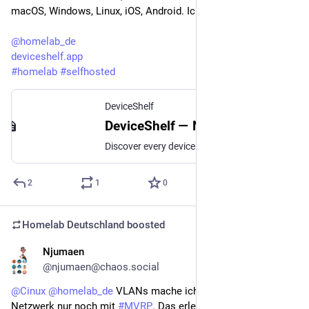
macOS, Windows, Linux, iOS, Android. Ich bin der Entwickler.
@
homelab_de
deviceshelf.app
#
homelab
#
selfhosted
DeviceShelf
DeviceShelf — Network scanner, device discovery & security report with AI
Discover every device on your network, identify what it is, see open ports and a prioritized security report. Live monitoring, AI device ID, local-first. macOS, Windows, Linux — iOS & Android soon.
2
1
0
Homelab Deutschland
boosted
Njumaen
Jul 4
@njumaen@chaos.social
@
Cinux
@
homelab_de
 VLANs mache ich in meinem 
#
mikrotik
Netzwerk nur noch mit 
#
MVRP
. Das erleichtert es ungemein!