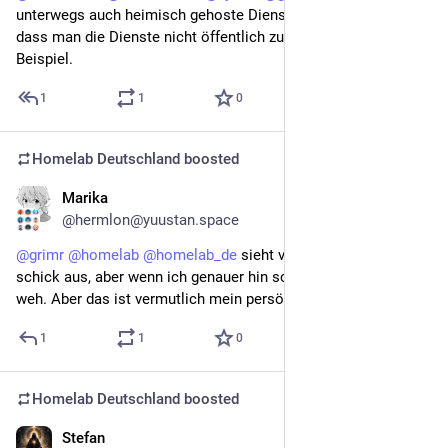
unterwegs auch heimisch gehoste Dienste zuzugreifen, so 
dass man die Dienste nicht öffentlich zugänglich hat - als ein 
Beispiel.
1
1
0
Homelab Deutschland
boosted
Marika
May 1
@hermlon@yuustan.space
@
grimr
@
homelab
@
homelab_de
 sieht von weitem echt 
schick aus, aber wenn ich genauer hin schaue tut es nur noch 
weh. Aber das ist vermutlich mein persönliches Problem
1
1
0
Homelab Deutschland
boosted
Stefan
May 1