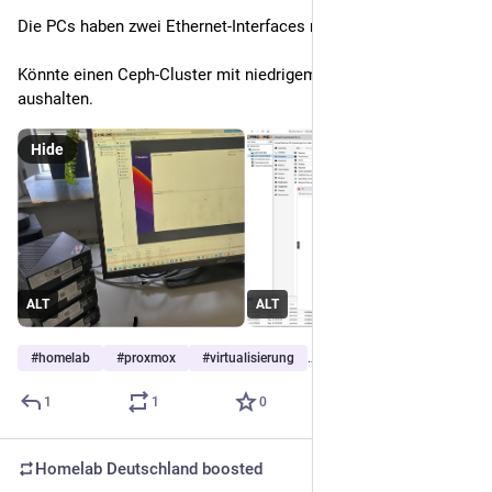
Die PCs haben zwei Ethernet-Interfaces mit bis zu 2,5Gbit/s.
Könnte einen Ceph-Cluster mit niedrigem Replikationstraffic 
aushalten.
Hide
ALT
ALT
#
homelab
#
proxmox
#
virtualisierung
…and 1 more
1
1
0
Homelab Deutschland
boosted