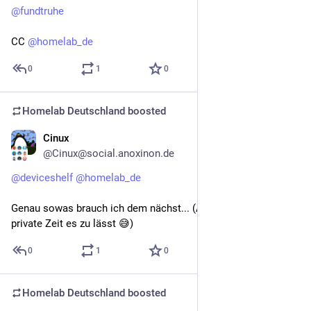
@
fundtruhe
CC 
@
homelab_de
0
1
0
Homelab Deutschland
boosted
Cinux
Jul 12
@Cinux@social.anoxinon.de
@
deviceshelf
@
homelab_de
Genau sowas brauch ich dem nächst... (Also wenn meine 
private Zeit es zu lässt 😅)
0
1
0
Homelab Deutschland
boosted