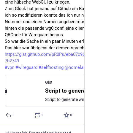
eine hübsche WebGUI zu kriegen.
Zum Glück hat jemand auf Github ein Bashscript geposted das 
ich so modifizieren konnte das ich nur noch eine laufende 
Nummer und einen Namen angeben muss und dann purzeln 
hinten die passende wg0.conf, eine client.conf und ein 
QRCode für Wireguard heraus.
So war die Sache in ein paar Minuten erledigt.
Das hier war übrigens der dementsprechende Gits: 
https://gist.github.com/pR0Ps/eba07c962447139a33e538afbb
7b2749
#
vpn
#
wireguard
#
selfhosting
@
homelab_de
Gist
Script to generate wireguard configs for clients to allow them to connect to the local wireguard server
Script to generate wireguard configs for clients to allow them to connect to the local wireguard server - make-wg-client.sh
1
1
0