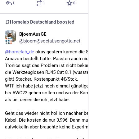
1
1
0
Homelab Deutschland
boosted
BjoernAusGE
Apr 23
@bjoern@social.sengotta.net
@
homelab_de
 okay gestern kamen die Stecker an die ich bei 
Amazon bestellt hatte. Passten auch nicht. Kabelverkäufter IT-
Tronics sagt das Problem ist nicht bekannt also nimm einfach 
die Werkzeuglosen RJ45 Cat 8.1 (wusste garnicht das es das 
gibt) Stecker. Kostenpunkt 4€/Stck.
WTF ich habe jetzt noch einmal günstige Stecker bestellt die 
bis AWG23 gehen sollen und wo der Kamm anders aussieht 
als bei denen die ich jetzt habe.
Geht das wieder nicht hol ich nachher bei Action vier 10m 
Kabel. Die kosten da nur 3,99€. Dann muss ich zwar 
aufwickelln aber brauchte keine Experimente mehr machen.