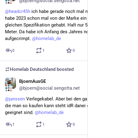
@bjoern@social.sengotta.net
@
headcr45h
 ich habe gerade noch mal nachgeschaut. Ich 
habe 2023 schon mal von der Marke ein Kabel mit der 
gleichen Spezifikation gehabt. Halt nur 50 statt 100
Meter. Da habe ich Anfang des Jahres noch Problemlos Kabel 
aufgecrimpt. 
@
homelab_de
0
1
0
Homelab Deutschland
boosted
BjoernAusGE
Apr 25
@bjoern@social.sengotta.net
@
janssen
 Verlegekabel. Aber bei den ganzen RJ45 Steckern 
die man so kaufen kann steht idR danei das Sie für beides 
geeignet sind. 
@
homelab_de
1
1
0