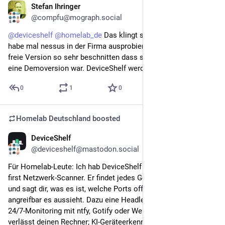
Stefan Ihringer
Jul 11
@compfu@mograph.social
@
deviceshelf
@
homelab_de
 Das klingt super interessant. Ich 
habe mal nessus in der Firma ausprobiert aber dann wurde die 
freie Version so sehr beschnitten dass sie wirklich nur noch 
eine Demoversion war. DeviceShelf werde ich mir anschauen!
0
1
0
Homelab Deutschland
boosted
DeviceShelf
Jul 11
@deviceshelf@mastodon.social
Für Homelab-Leute: Ich hab DeviceShelf gebaut, einen local-
first Netzwerk-Scanner. Er findet jedes Gerät in deinem LAN 
und sagt dir, was es ist, welche Ports offen sind und wie 
angreifbar es aussieht. Dazu eine Headless-Server-Edition fürs 
24/7-Monitoring mit ntfy, Gotify oder Webhook-Alerts. Nichts 
verlässt deinen Rechner; KI-Geräteerkennung mit eigenem Key. 