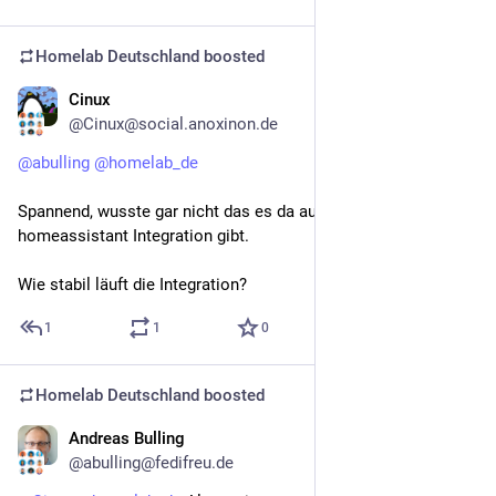
Homelab Deutschland
boosted
Cinux
Apr 12
@Cinux@social.anoxinon.de
@
abulling
@
homelab_de
Spannend, wusste gar nicht das es da auch eine 
homeassistant Integration gibt.
Wie stabil läuft die Integration?
1
1
0
Homelab Deutschland
boosted
Andreas Bulling
Apr 12
@abulling@fedifreu.de