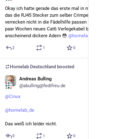
Okay ich hatte gerade das erste mal in meinem Leben den Fall 
das die RJ45 Stecker zum selber Crimpen die ich habe zum 
verrecken nicht in die Fädelhilfe passen wollen. Habe vor ein 
paar Wochen neues Cat6 Verlegekabel bestellt und das hat 
anscheinend dickere Adern 😳 
@
homelab_de
2
1
0
Homelab Deutschland
boosted
Andreas Bulling
Apr 12
@abulling@fedifreu.de
@
Cinux
@
homelab_de
Das weiß ich leider nicht.
0
1
0