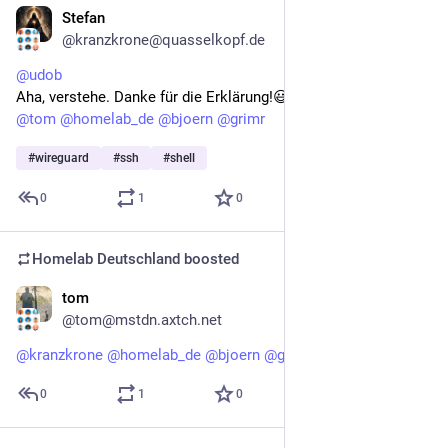
Stefan
May 1
@kranzkrone@quasselkopf.de
@
udob
Aha, verstehe. Danke für die Erklärung!😃👍
@
tom
@
homelab_de
@
bjoern
@
grimr
#
wireguard
#
ssh
#
shell
0
1
0
Homelab Deutschland
boosted
tom
May 1
@tom@mstdn.axtch.net
@
kranzkrone
@
homelab_de
@
bjoern
@
grimr
 Nein.
0
1
0