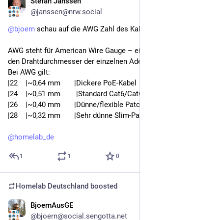
Stefan Janssen
Apr 20
@janssen@nrw.social
@
bjoern
 schau auf die AWG Zahl des Kabels
AWG steht für American Wire Gauge – eine Maßangabe für 
den Drahtdurchmesser der einzelnen Adern im Netzwerkkabel.
Bei AWG gilt:
|22    |~0,64 mm       |Dickere PoE-Kabel         |
|24    |~0,51 mm        |Standard Cat6/Cat6A   |
|26    |~0,40 mm       |Dünne/flexible Patchkabel |
|28    |~0,32 mm       |Sehr dünne Slim-Patchkabel|
@
homelab_de
1
1
0
Homelab Deutschland
boosted
BjoernAusGE
Apr 20
@bjoern@social.sengotta.net