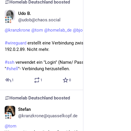
Homelab Deutschland
boosted
Udo B.
May 1
@udob@chaos.social
@
kranzkrone
@
tom
@
homelab_de
@
bjoern
@
grimr
 Nein!
#
wireguard
 erstellt eine Verbindung zwischen 192.0.2.88 und 
192.0.2.89. Nicht mehr.
#
ssh
 verwendet ein "Login" (Name/ Passwort) um eine 
"
#
shell
"- Verbindung herzustellen.
1
1
0
Homelab Deutschland
boosted
Stefan
May 1
@kranzkrone@quasselkopf.de
@
tom