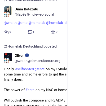
Homelab Deutschland
boosted
Dima Botezatu
Jun 20
@lao9s@indieweb.social
@
wraith
@
ente
@
homelab
@
homelab_de
 Why not Immich?
0
1
0
Homelab Deutschland
boosted
Oliver
Jun 20
*
@wraith@demanufacture.org
Finally 
#
selfhosted
@
ente
 on my Synology- 
#
NAS
 - it took 
some time and some errors to get the stack running but it 
finally does.
The power of 
#
ente
 on my NAS at home in its pure beauty!
Will publish the compose and README soon and share the 
link in case anyone wants to join the party! 🦆🎉