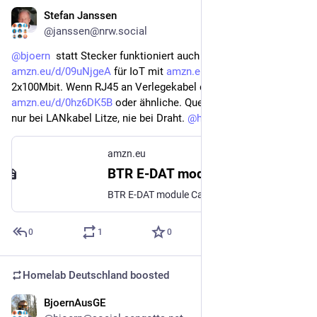
Stefan Janssen
Apr 25
@janssen@nrw.social
@
bjoern
  statt Stecker funktioniert auch eine RJ45 Buchse gut 
amzn.eu/d/09uNjgeA
 für IoT mit 
amzn.eu/d/0hRDYj44
 dann 
2x100Mbit. Wenn RJ45 an Verlegekabel dann 
amzn.eu/d/0hz6DK5B
 oder ähnliche. Quetsch RJ45 Stecker 
nur bei LANkabel Litze, nie bei Draht. 
@
homelab_de
amzn.eu
BTR E-DAT module Cat. 6A 8 Jack: Amazon.de: Computer & Accessories
BTR E-DAT module Cat. 6A 8 Jack: Amazon.de: Computer & Accessories
0
1
0
Homelab Deutschland
boosted
BjoernAusGE
Apr 25