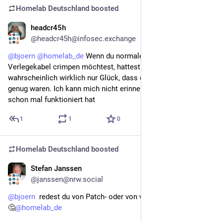
Homelab Deutschland
boosted
headcr45h
Apr 24
@headcr45h@infosec.exchange
@
bjoern
@
homelab_de
 Wenn du normale Stecker auf 
Verlegekabel crimpen möchtest, hattest du die letzten Jahre 
wahrscheinlich wirklich nur Glück, dass die Adern nicht stark 
genug waren. Ich kann mich nicht erinnern, dass das mit Cat6 
schon mal funktioniert hat
1
1
0
Homelab Deutschland
boosted
Stefan Janssen
Apr 24
@janssen@nrw.social
@
bjoern
  redest du von Patch- oder von verlege-Draht-Kabeln 
🤔
@
homelab_de