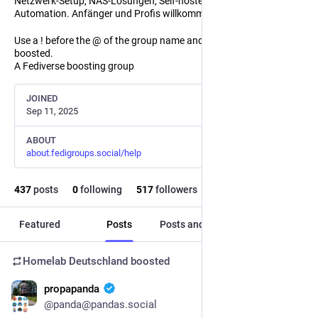
Netzwerk-Setup, NAS-Lösungen, Self-hosted Services und
Automation. Anfänger und Profis willkommen!
Use a ! before the @ of the group name and the post will not be
boosted.
A Fediverse boosting group
JOINED
Sep 11, 2025
ABOUT
about.fedigroups.social/help
437
posts
0
following
517
followers
Featured
Posts
Posts and replies
Media
Homelab Deutschland
boosted
propapanda
Jul 26
@panda@pandas.social