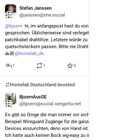
Stefan Janssen
May 1
@janssen@nrw.social
@
bjoern
  hi, im anfangspost hast du von verlegekabel 
gesprochen. Üblicherweise sind verlegekabel Draht und 
patchkabel drahtlitze. Letztere würde zu deinen gekauften 
quetschsteckern passen. Bitte nie Draht quetschen. 
🙏🏼
@
homelab_de
1
1
0
Homelab Deutschland
boosted
BjoernAusGE
Apr 30
@bjoern@social.sengotta.net
Es gibt so Dinge die man immer vor sich herschiebt. Zum 
Beispiel Wireguard Zugänge für die ganze Familie und Ihre 
Devices einzurichten, denn von Hand ist das nervig.
Ich hatte auch keinen Bock wg-easy zu installieren nur um 