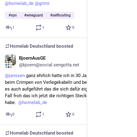
@
homelab_de
@
grimr
#
vpn
#
wireguard
#
selfhosting
1
1
0
Homelab Deutschland
boosted
BjoernAusGE
May 1
@bjoern@social.sengotta.net
@
janssen
 ganz ehrlich hatte ich in 30 Jahren nie Probleme 
beim Crimpen von Verlegekabeln und bei den meisten Stecker 
es auch aufgeführt das die sich dafür eignen. Ich bin auf jeden 
Fall froh das ich jetzt die richtigen Stecker wieder gefunden 
habe.  
@
homelab_de
0
1
0
Homelab Deutschland
boosted