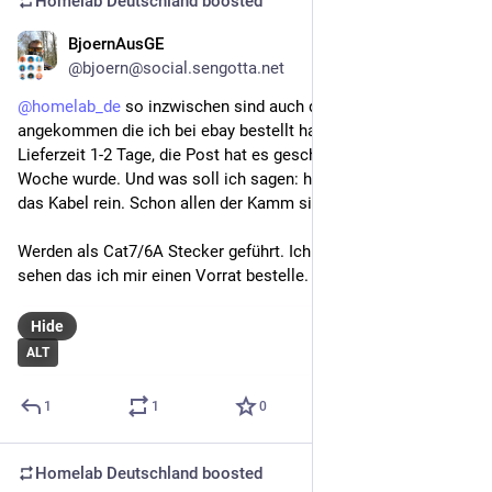
Homelab Deutschland
boosted
BjoernAusGE
Apr 30
@bjoern@social.sengotta.net
@
homelab_de
 so inzwischen sind auch die Stecker 
angekommen die ich bei ebay bestellt habe. Normale 
Lieferzeit 1-2 Tage, die Post hat es geschafft das daraus eine 
Woche wurde. Und was soll ich sagen: hier passt dann auch 
das Kabel rein. Schon allen der Kamm sieht anders aus.
Werden als Cat7/6A Stecker geführt. Ich wer jetzt noch mal 
sehen das ich mir einen Vorrat bestelle.
Hide
ALT
1
1
0
Homelab Deutschland
boosted