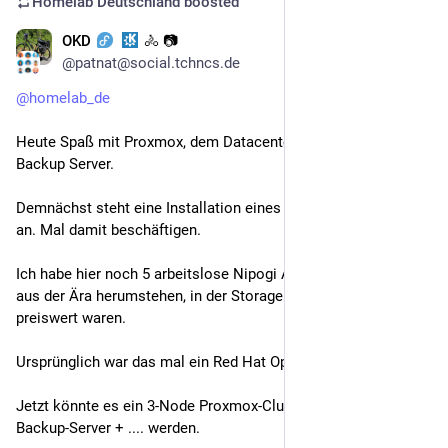
Homelab Deutschland
boosted
OKD
🚴 📷
May 14
@patnat@social.tchncs.de
@
homelab_de
Heute Spaß mit Proxmox, dem Datacenter Manager und dem 
Backup Server.
Demnächst steht eine Installation eines Clusters in der Firma 
an. Mal damit beschäftigen.
Ich habe hier noch 5 arbeitslose Nipogi AMD Ryzen Mini-PCs 
aus der Ära herumstehen, in der Storage und RAM noch 
preiswert waren.
Ursprünglich war das mal ein Red Hat Openshift Cluster.
Jetzt könnte es ein 3-Node Proxmox-Cluster + separatem 
Backup-Server + .... werden.