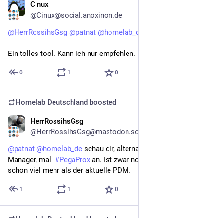
Cinux
May 14
@Cinux@social.anoxinon.de
@
HerrRossihsGsg
@
patnat
@
homelab_de
Ein tolles tool. Kann ich nur empfehlen.
0
1
0
Homelab Deutschland
boosted
HerrRossihsGsg
May 14
@HerrRossihsGsg@mastodon.social
@
patnat
@
homelab_de
 schau dir, alternativ zum Datacenter 
Manager, mal  
#
PegaProx
 an. Ist zwar noch beta, kann aber 
schon viel mehr als der aktuelle PDM.
1
1
0