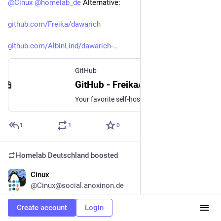
@
Cinux
@
homelab_de
 Alternative:
github.com/Freika/dawarich
github.com/AlbinLind/dawarich-
GitHub
GitHub - Freika/dawarich: Your favorite self-hostable alternative to Google Timeline (Google Location History)
Your favorite self-hostable alternative to Google Timeline (Google Location History) - Freika/dawarich
1
1
0
Homelab Deutschland
boosted
Cinux
Apr 11
*
@Cinux@social.anoxinon.de
Also ich habe mich gerade nochmal mit dem Thema 
Create account
Login
Anwesenheitserkennung beim 
#
homeassistant
 auseinander 