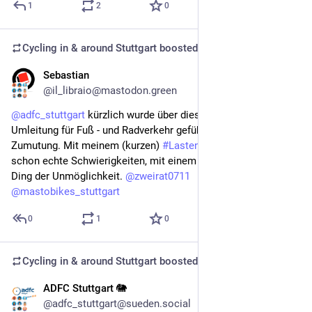
1
2
0
Cycling in & around Stuttgart
boosted
Sebastian
Nov 30, 2025
@il_libraio@mastodon.green
@
adfc_stuttgart
 kürzlich wurde über diese Brücke ja für 
Umleitung für Fuß - und Radverkehr geführt, eine echte 
Zumutung. Mit meinem (kurzen) 
#
Lastenrad
 hatte ich da 
schon echte Schwierigkeiten, mit einem langen sicher ein 
Ding der Unmöglichkeit. 
@
zweirat0711
@
mastobikes_stuttgart
0
1
0
Cycling in & around Stuttgart
boosted
ADFC Stuttgart 🐘
Nov 30, 2025
@adfc_stuttgart@sueden.social