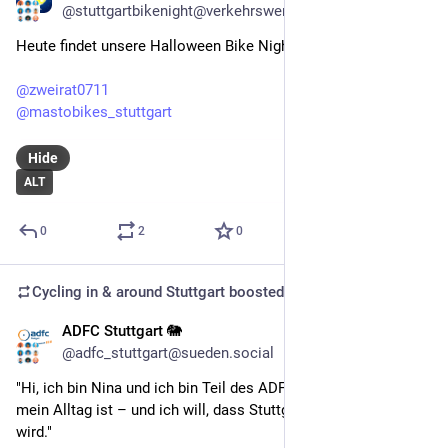
@stuttgartbikenight@verkehrswende.social
Heute findet unsere Halloween Bike Night statt 🎃👻 
@
zweirat0711
@
mastobikes_stuttgart
Hide
ALT
0
2
0
Cycling in & around Stuttgart
boosted
ADFC Stuttgart 🐘
Oct 25, 2025
@adfc_stuttgart@sueden.social
"Hi, ich bin Nina und ich bin Teil des ADFC, weil Radfahren 
mein Alltag ist – und ich will, dass Stuttgart endlich sicherer 
wird."