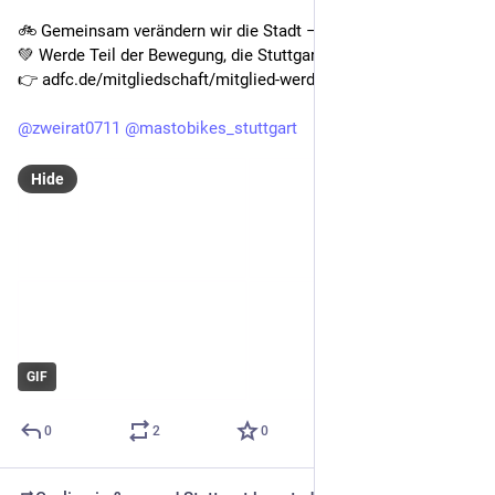
🚲 Gemeinsam verändern wir die Stadt – Straße für Straße.
💚 Werde Teil der Bewegung, die Stuttgart bewegt.
👉 adfc.de/mitgliedschaft/mitglied-werden
@
zweirat0711
@
mastobikes_stuttgart
Hide
GIF
0
2
0