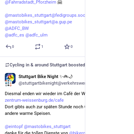
@
Fahrradstadt_Pforzheim
 🤗
@
mastobikes_stuttgart@fedigroups.social
@
mastobikes_stuttgart@a.gup.pe
@
ADFC_BW
@
adfc_es
@
adfc_ulm
0
1
0
Cycling in & around Stuttgart
boosted
Stuttgart Bike Night ✨🚲🌙
Apr 8
@stuttgartbikenight@verkehrswende.social
Diesmal enden wir wieder im Café der Weißenburg 🏰🏳️‍⚧️🏳️‍🌈 
zentrum-weissenburg.de/cafe
Dort gibts auch zur späten Stunde noch Café und Kuchen und 
andere warme Speisen.
@
eintopf
@
mastobikes_stuttgart
danke für die tollen Dienste von 
@
bikerouter
 😍 
@
mjaschen