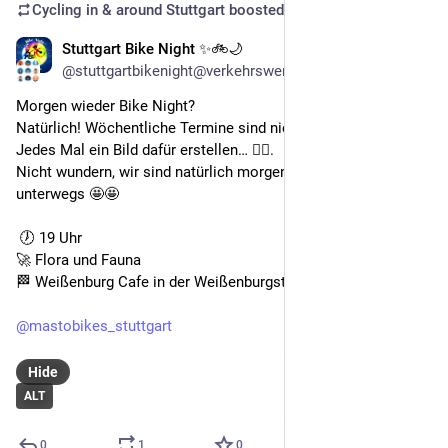
Cycling in & around Stuttgart
boosted
Stuttgart Bike Night ✨🚲🌙
Feb 11
@stuttgartbikenight@verkehrswende.social
Morgen wieder Bike Night?
Natürlich! Wöchentliche Termine sind nicht zu unterschätzen. 
Jedes Mal ein Bild dafür erstellen… 😮‍💨.
Nicht wundern, wir sind natürlich morgen auch wieder 
unterwegs 🤩🤩
 🕖 19 Uhr 
🚀 Flora und Fauna
🏁 Weißenburg Cafe in der Weißenburgstraße 28a
@
mastobikes_stuttgart
Hide
ALT
0
1
0