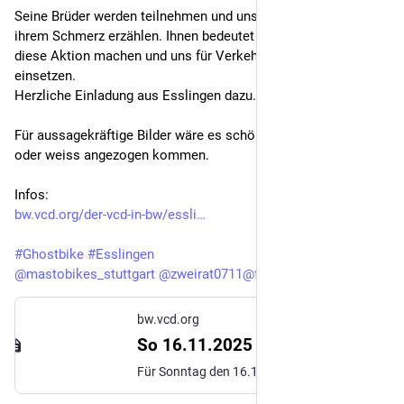
Seine Brüder werden teilnehmen und uns von ihrem Bruder und 
ihrem Schmerz erzählen. Ihnen bedeutet es sehr viel, dass wir 
diese Aktion machen und uns für Verkehrssicherheit 
einsetzen.
Herzliche Einladung aus Esslingen dazu.
Für aussagekräftige Bilder wäre es schön, wenn viele schwarz 
oder weiss angezogen kommen.
Infos:
bw.vcd.org/der-vcd-in-bw/essli
#
Ghostbike
#
Esslingen
@
mastobikes_stuttgart
@
zweirat0711@fedigroups.social
bw.vcd.org
So 16.11.2025 Trauerradtour und Kundgebung zum weltweiten Gedenktag für Straßenverkehrsopfer
Für Sonntag den 16.11. um 14 Uhr rufen die Esslinger Kreisverbände von VCD und ADFC zu einer Gedenkfahrt und Kundgebung auf, anlässlich des UN-Gedenktags für die Straßenverkehrsopfer.