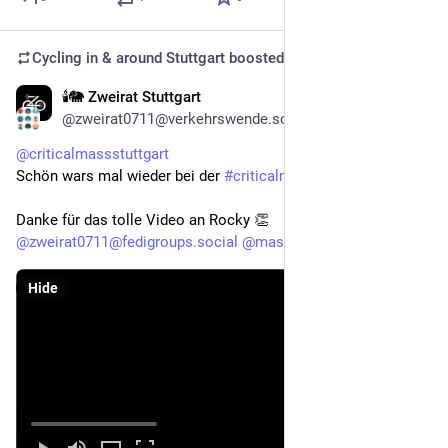
Cycling in & around Stuttgart
boosted
🕯️🐘 Zweirat Stuttgart
Feb 8
@zweirat0711@verkehrswende.social
@
criticalmassstuttgart
Schön wars mal wieder bei der 
#
criticalmassstuttgart
 ❤️
Danke für das tolle Video an Rocky 👏
@
zweirat0711@fedigroups.social
@
mastobikes_stuttgart
Hide