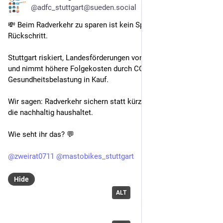
@adfc_stuttgart@sueden.social
💸 Beim Radverkehr zu sparen ist kein Sparen, sondern ein 
Rückschritt.
Stuttgart riskiert, Landesförderungen von 75 % zu verlieren – 
und nimmt höhere Folgekosten durch CO₂, Lärm und 
Gesundheitsbelastung in Kauf.
Wir sagen: Radverkehr sichern statt kürzen – für eine Stadt, 
die nachhaltig haushaltet.
Wie seht ihr das? 💬
@
zweirat0711
@
mastobikes_stuttgart
Hide
ALT