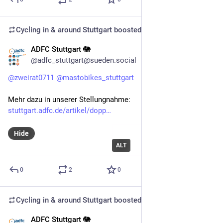
Cycling in & around Stuttgart
boosted
ADFC Stuttgart 🐘
Nov 6, 2025
*
@adfc_stuttgart@sueden.social
@
zweirat0711
@
mastobikes_stuttgart
Mehr dazu in unserer Stellungnahme: 
stuttgart.adfc.de/artikel/dopp
Hide
ALT
0
2
0
Cycling in & around Stuttgart
boosted
ADFC Stuttgart 🐘
Nov 6, 2025