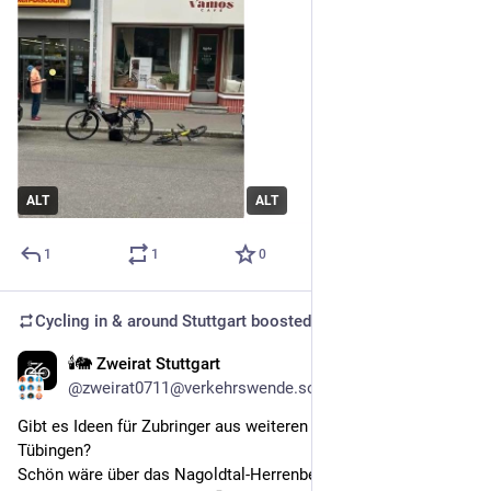
ALT
ALT
1
1
0
Cycling in & around Stuttgart
boosted
🕯️🐘 Zweirat Stuttgart
May 11
*
@zweirat0711@verkehrswende.social
Gibt es Ideen für Zubringer aus weiteren Richtungen nach 
Tübingen?
Schön wäre über das Nagoldtal-Herrenberg, 
@
criticalmass
, 