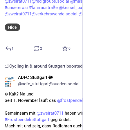
@
zweirat0711@fedigroups.social
@
mastobikes_stuttgart
#
unsererosi
#
fahrradstraße
@
kessel_bambule
@
zweirat0711@verkehrswende.social
@
KidicalMass_S
Hide
1
2
0
Cycling in & around Stuttgart
boosted
ADFC Stuttgart 🐘
Nov 3, 2025
*
@adfc_stuttgart@sueden.social
❄️ Kalt? Na und!
Seit 1. November läuft das 
@
frostpendeln
Gemeinsam mit 
@
zweirat0711
 haben wir das Team 
#
FrostpendelnStuttgart
 gegründet.
Mach mit und zeig, dass Radfahren auch im Winter 