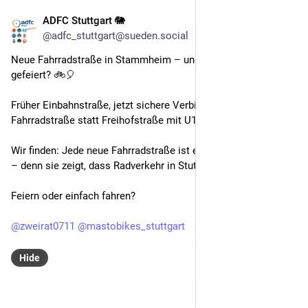
ADFC Stuttgart 🐘
Oct 23, 2025
@adfc_stuttgart@sueden.social
Neue Fahrradstraße in Stammheim – und niemand hat’s 
gefeiert? 🚲🎈
Früher Einbahnstraße, jetzt sichere Verbindung als 
Fahrradstraße statt Freihofstraße mit U15.
Wir finden: Jede neue Fahrradstraße ist ein Grund zum Feiern 
– denn sie zeigt, dass Radverkehr in Stuttgart sichtbar wird!
Feiern oder einfach fahren?
@
zweirat0711
@
mastobikes_stuttgart
Hide