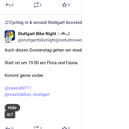
0
2
0
Cycling in & around Stuttgart
boosted
Stuttgart Bike Night ✨🚲🌙
Nov 10, 2025
@stuttgartbikenight@verkehrswende.social
Auch diesen Donnerstag gehen wir wieder auf Tour :))
Start ist um 19:00 am Flora und Fauna
Kommt gerne vorbei 
@
zweirat0711
@
mastobikes_stuttgart
Hide
ALT
0
2
0