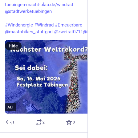
tuebingen-macht-blau.de/windrad
@
stadtwerketuebingen
#
Windenergie
#
Windrad
#
Erneuerbare
@
mastobikes_stuttgart
@
zweirat0711@fedigroups.social
Hide
ALT
1
2
0