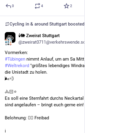
0
4
2
Cycling in & around Stuttgart
boosted
🕯️🐘 Zweirat Stuttgart
Mar 1
@zweirat0711@verkehrswende.social
Vormerken:
#
Tübingen
 nimmt Anlauf, um am Sa Mitte Mai den 
#
Weltrekord
 "größtes lebendiges Windrad" von 
#
Herrenberg
 in 
die Unistadt zu holen.
🌬💨
🚴🏻⭐️
Es soll eine Sternfahrt durchs Neckartal geben, Planungen 
sind angelaufen – bringt euch gerne ein!
Belohnung: 🏊🏽 Freibad
ℹ️