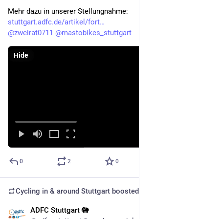
Mehr dazu in unserer Stellungnahme: 
stuttgart.adfc.de/artikel/fort
@
zweirat0711
@
mastobikes_stuttgart
Hide
0
2
0
Cycling in & around Stuttgart
boosted
ADFC Stuttgart 🐘
Nov 30, 2025