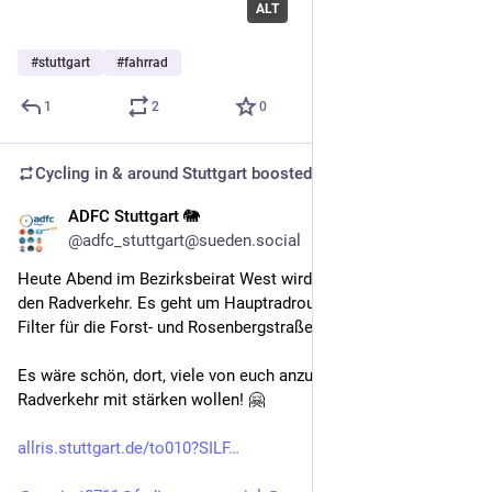
ALT
#
stuttgart
#
fahrrad
1
2
0
Cycling in & around Stuttgart
boosted
ADFC Stuttgart 🐘
Nov 4, 2025
@adfc_stuttgart@sueden.social
Heute Abend im Bezirksbeirat West wird es interessant für 
den Radverkehr. Es geht um Hauptradroute 4 und den modalen 
Filter für die Forst- und Rosenbergstraße.
Es wäre schön, dort, viele von euch anzutreffen, die den 
Radverkehr mit stärken wollen! 🤗
allris.stuttgart.de/to010?SILF