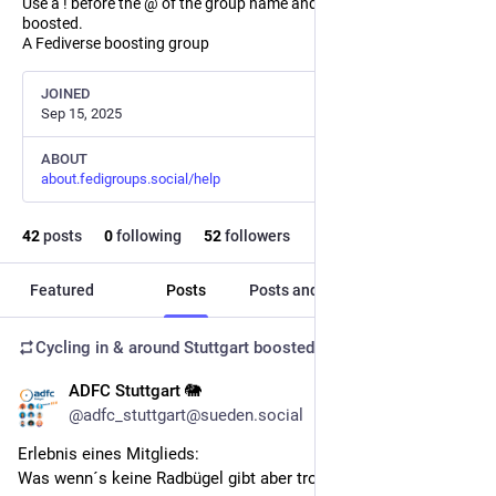
Use a ! before the @ of the group name and the post will not be
boosted.
A Fediverse boosting group
JOINED
Sep 15, 2025
ABOUT
about.fedigroups.social/help
42
posts
0
following
52
followers
Featured
Posts
Posts and replies
Media
Cycling in & around Stuttgart
boosted
ADFC Stuttgart 🐘
May 30
@adfc_stuttgart@sueden.social
Erlebnis eines Mitglieds:
Was wenn´s keine Radbügel gibt aber trotzdem eingekauft 