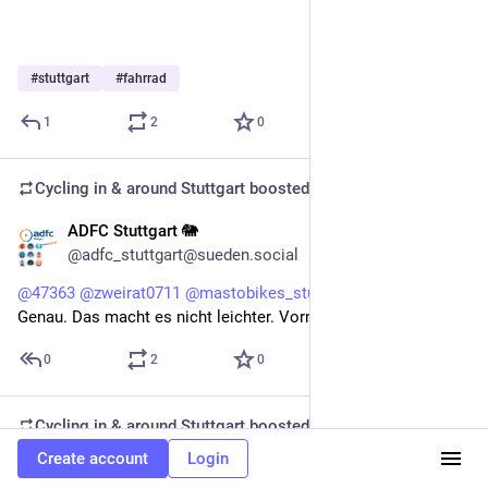
#
stuttgart
#
fahrrad
1
2
0
Cycling in & around Stuttgart
boosted
ADFC Stuttgart 🐘
Oct 21, 2025
@adfc_stuttgart@sueden.social
@
47363
@
zweirat0711
@
mastobikes_stuttgart
Genau. Das macht es nicht leichter. Vorne kommt ein 🚳.
0
2
0
Cycling in & around Stuttgart
boosted
Create account
Login
ADFC Stuttgart 🐘
Oct 21, 2025