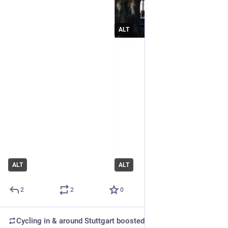
ALT
ALT
ALT
2
2
0
Cycling in & around Stuttgart
boosted