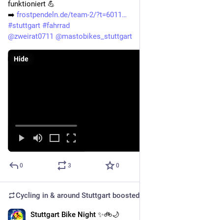
funktioniert 💪
➡️ 
frostpendeln.de/team-2/?t=6011
#
stuttgart
#
fahrrad
@
zweirat0711
@
mastobikes_stuttgart
Hide
0
3
0
Cycling in & around Stuttgart
boosted
Stuttgart Bike Night ✨🚲🌙
Oct 30, 2025