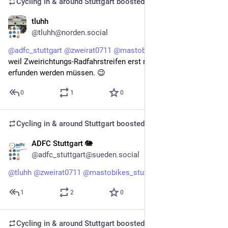
Cycling in & around Stuttgart
boosted
tluhh
Oct 24, 2025
@tluhh@norden.social
@
adfc_stuttgart
@
zweirat0711
@
mastobikes_stuttgart
 eher 
weil Zweirichtungs-Radfahrstreifen erst noch in der StVO 
erfunden werden müssen. 😉
0
1
0
Cycling in & around Stuttgart
boosted
ADFC Stuttgart 🐘
Oct 23, 2025
@adfc_stuttgart@sueden.social
@
tluhh
@
zweirat0711
@
mastobikes_stuttgart
 Weil zu eng? 🙈
1
2
0
Cycling in & around Stuttgart
boosted