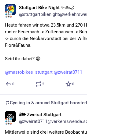
Stuttgart Bike Night ✨🚲🌙
Nov 27, 2025
@stuttgartbikenight@verkehrswende.social
Heute fahren wir etwa 23,5km und 270 Höhenmeter hoch und 
runter Feuerbach -> Zuffenhausen -> Burgholzhof -> Hallschlag 
-> durch die Neckarvorstadt bei der Wilhelma und zurück zum 
Flora&Fauna. 
Seid ihr dabei? 😁
@
mastobikes_stuttgart
@
zweirat0711
0
2
0
Cycling in & around Stuttgart
boosted
🕯️🐘 Zweirat Stuttgart
Nov 18, 2025
@zweirat0711@verkehrswende.social
Mittlerweile sind drei weitere Beobachtungen im 