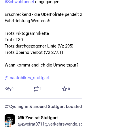
#
Schwabtunnel
 eingegangen. 
Erschreckend - die Überholrate pendelt zwischen 15-20% in 
Fahrtrichtung Westen ⚠️
Trotz Piktogrammkette
Trotz T30
Trotz durchgezogener Linie (Vz 295)
Trotz Überholverbot (Vz 277.1)
Wann kommt endlich die Umweltspur?
@
mastobikes_stuttgart
0
1
0
Cycling in & around Stuttgart
boosted
🕯️🐘 Zweirat Stuttgart
Nov 12, 2025
*
@zweirat0711@verkehrswende.social