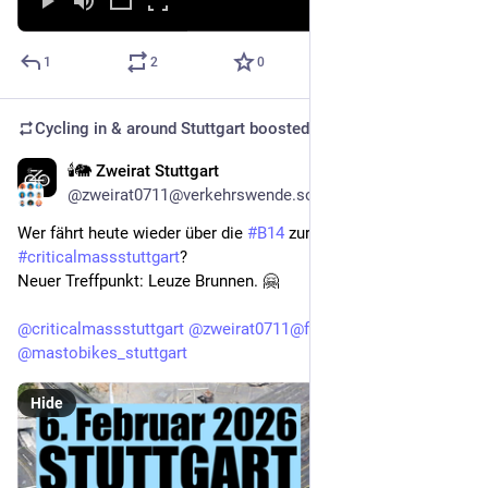
1
2
0
Cycling in & around Stuttgart
boosted
🕯️🐘 Zweirat Stuttgart
Feb 6
@zweirat0711@verkehrswende.social
Wer fährt heute wieder über die 
#
B14
 zur 
#
criticalmassstuttgart
?
Neuer Treffpunkt: Leuze Brunnen. 🤗
@
criticalmassstuttgart
@
zweirat0711@fedigroups.social
@
mastobikes_stuttgart
Hide