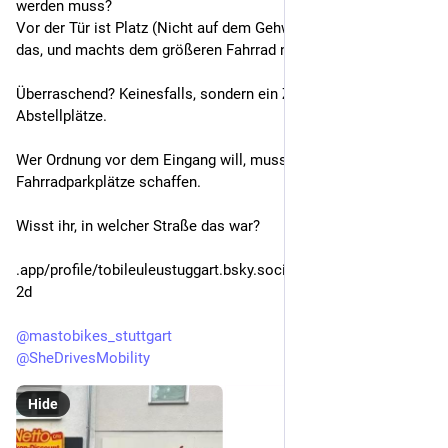
werden muss? 
Vor der Tür ist Platz (Nicht auf dem Gehweg). Ein Kind sieht 
das, und machts dem größeren Fahrrad nach.
Überraschend? Keinesfalls, sondern ein Zeichen fehlender 
Abstellplätze.
Wer Ordnung vor dem Eingang will, muss sichere 
Fahrradparkplätze schaffen. 
Wisst ihr, in welcher Straße das war?
.app/profile/tobileuleustuggart.bsky.social/post/3mlqyhp2u3s
2d
@
mastobikes_stuttgart
@
SheDrivesMobility
Hide