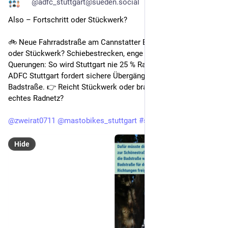
@adfc_stuttgart@sueden.social
Also – Fortschritt oder Stückwerk?
🚲 Neue Fahrradstraße am Cannstatter Bahnhof – Fortschritt 
oder Stückwerk? Schiebestrecken, enge Brücken, fehlende 
Querungen: So wird Stuttgart nie 25 % Radanteil erreichen. 
ADFC Stuttgart fordert sichere Übergänge + eine durchgängige 
Badstraße. 👉 Reicht Stückwerk oder braucht es endlich ein 
echtes Radnetz?
@
zweirat0711
@
mastobikes_stuttgart
#
stuttgart
#
fahrrad
Hide