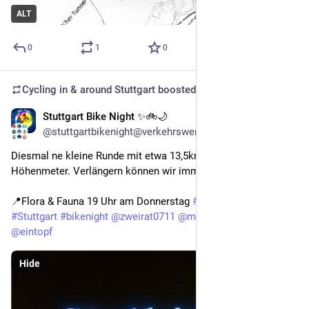
ALT
0
1
0
Cycling in & around Stuttgart
boosted
Stuttgart Bike Night ✨🚲🌙
Apr 5
*
@stuttgartbikenight@verkehrswende.social
Diesmal ne kleine Runde mit etwa 13,5km und ~200 
Höhenmeter. Verlängern können wir immer ;)
📍Flora & Fauna 19 Uhr am Donnerstag 
#
stuttgartbikenight
#
Stuttgart
#
bikenight
@
zweirat0711
@
mastobikes_stuttgart
@
eintopf
Hide