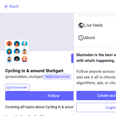
Back
Live feeds
About
Mastodon is the best 
Follow
with what's happening.
Cycling in & around Stuttgart
Follow anyone across 
@
mastobikes_stuttgart
fedigroups.social
and see it all in chron
algorithms, ads, or clic
Automated
Create ac
Follow
Covering all topics about Cycling in & around Stuttgart 🚴🏼‍♂️🚴🏼
Login