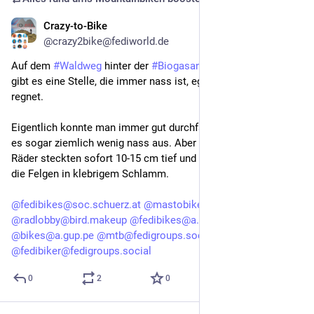
Crazy-to-Bike
Jun 24, 2025
*
@crazy2bike@fediworld.de
Auf dem 
#Waldweg
 hinter der 
#Biogasanlage
 in 
#Talmühle
gibt es eine Stelle, die immer nass ist, egal wie lange es nicht 
regnet.
Eigentlich konnte man immer gut durchfahren, und heute sah 
es sogar ziemlich wenig nass aus. Aber weit gefehlt. Meine 
Räder steckten sofort 10-15 cm tief und damit bis weit über 
die Felgen in klebrigem Schlamm.
@fedibikes@soc.schuerz.at
@mastobikes_de@a.gup.pe
@radlobby@bird.makeup
@fedibikes@a.gup.pe
@bikes@a.gup.pe
@mtb@fedigroups.social
@fedibiker@fedigroups.social
0
2
0