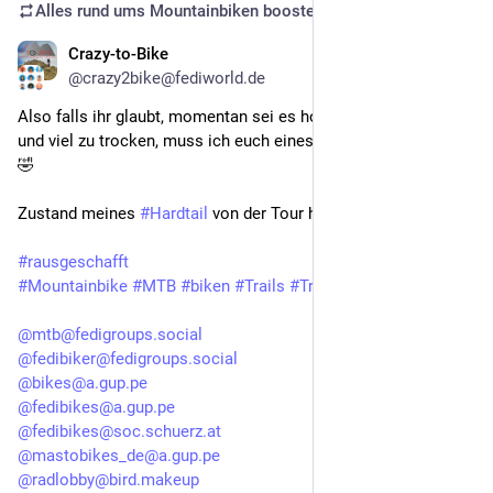
Alles rund ums Mountainbiken
boosted
Crazy-to-Bike
Jun 24, 2025
@crazy2bike@fediworld.de
Also falls ihr glaubt, momentan sei es hochsommerlich warm 
und viel zu trocken, muss ich euch eines Besseren belehren 😉
🤣
Zustand meines 
#Hardtail
 von der Tour heute...
#rausgeschafft
#Mountainbike
#MTB
#biken
#Trails
#Trailbiken
@mtb@fedigroups.social
@fedibiker@fedigroups.social
@bikes@a.gup.pe
@fedibikes@a.gup.pe
@fedibikes@soc.schuerz.at
@mastobikes_de@a.gup.pe
@radlobby@bird.makeup