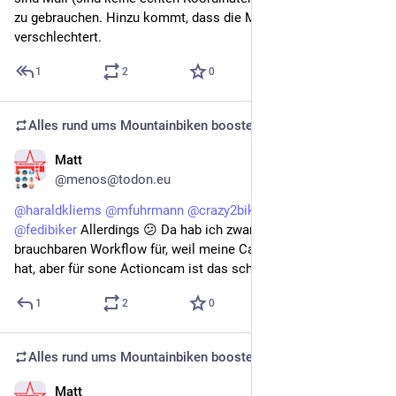
zu gebrauchen. Hinzu kommt, dass die Mimo-App die Qualität 
verschlechtert.
1
2
0
Alles rund ums Mountainbiken
boosted
Matt
Sep 30, 2025
@menos@todon.eu
@
haraldkliems
@
mfuhrmann
@
crazy2bike
@
fedibikes
@
mtb
@
fedibiker
 Allerdings 😕 Da hab ich zwar einen ganz 
brauchbaren Workflow für, weil meine Canon auch kein GPS 
hat, aber für sone Actioncam ist das schon schwach.
1
2
0
Alles rund ums Mountainbiken
boosted
Matt
Sep 30, 2025