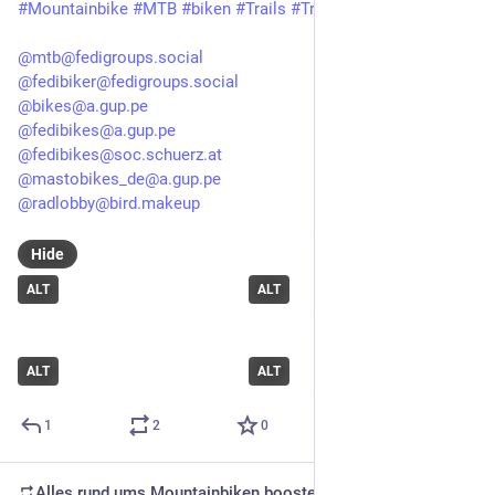
#Mountainbike
#MTB
#biken
#Trails
#Trailbiken
@mtb@fedigroups.social
@fedibiker@fedigroups.social
@bikes@a.gup.pe
@fedibikes@a.gup.pe
@fedibikes@soc.schuerz.at
@mastobikes_de@a.gup.pe
@radlobby@bird.makeup
Hide
ALT
ALT
ALT
ALT
1
2
0
Alles rund ums Mountainbiken
boosted