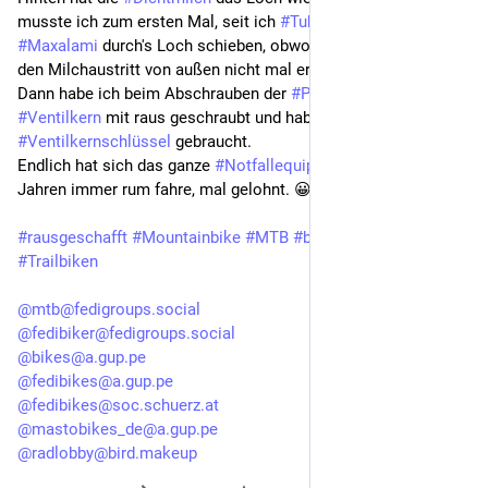
musste ich zum ersten Mal, seit ich 
#Tubeless
 fahre, eine 
#Maxalami
 durch's Loch schieben, obwohl man das Loch ohne 
den Milchaustritt von außen nicht mal erkennen konnte 🤷
Dann habe ich beim Abschrauben der 
#Pumpe
 noch den 
#Ventilkern
 mit raus geschraubt und habe auch noch den 
#Ventilkernschlüssel
 gebraucht.
Endlich hat sich das ganze 
#Notfallequippment
, das  ich seit 
Jahren immer rum fahre, mal gelohnt. 😀
#rausgeschafft
#Mountainbike
#MTB
#biken
#Trails
#Trailbiken
@mtb@fedigroups.social
@fedibiker@fedigroups.social
@bikes@a.gup.pe
@fedibikes@a.gup.pe
@fedibikes@soc.schuerz.at
@mastobikes_de@a.gup.pe
@radlobby@bird.makeup