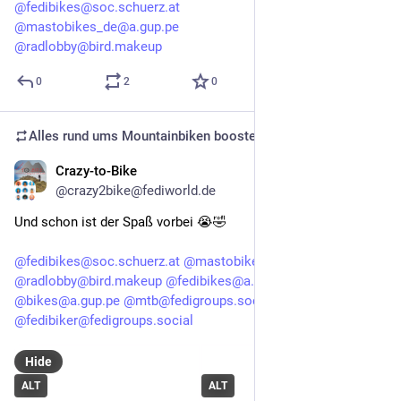
@fedibikes@soc.schuerz.at
@mastobikes_de@a.gup.pe
@radlobby@bird.makeup
0
2
0
Alles rund ums Mountainbiken
boosted
Crazy-to-Bike
Jul 5, 2025
@crazy2bike@fediworld.de
Und schon ist der Spaß vorbei 😭🤣
@fedibikes@soc.schuerz.at
@mastobikes_de@a.gup.pe
@radlobby@bird.makeup
@fedibikes@a.gup.pe
@bikes@a.gup.pe
@mtb@fedigroups.social
@fedibiker@fedigroups.social
Hide
ALT
ALT