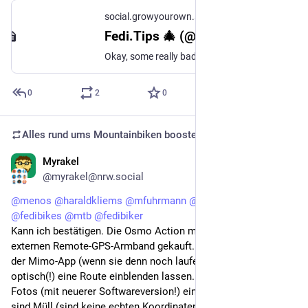
social.growyourown.services
Fedi.Tips 🎄 (@FediTips@social.growyourown.services)
Okay, some really bad news but also a suggestion for a way forward. The Guppe groups domain name was sold by their registrar before they could renew it. This means all Guppe groups are broken, and their web addresses point to a spam blog 😞 However, there is another group provider called FediGroups, you can find out more on their site: ➡️ https://about.fedigroups.social/home FediGroups has features that Guppe never had, including private groups. (More info about #Guppe situation: https://github.com/immers-space/guppe/issues/118 )
0
2
0
Alles rund ums Mountainbiken
boosted
Myrakel
Sep 30, 2025
@myrakel@nrw.social
@
menos
@
haraldkliems
@
mfuhrmann
@
crazy2bike
@
fedibikes
@
mtb
@
fedibiker
Kann ich bestätigen. Die Osmo Action mit sündhaft teurem 
externen Remote-GPS-Armband gekauft. Ergebnis: Ich kann in 
der Mimo-App (wenn sie denn noch laufen würde... -.-) 
optisch(!) eine Route einblenden lassen. Die optional in den 
Fotos (mit neuerer Softwareversion!) einbettbaren GPS-Daten 
sind Müll (sind keine echten Koordinaten!) und ebenfalls nicht 