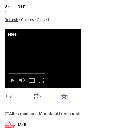
0
%
Nein
Refresh
·
0 votes
·
Closed
Hide
0
2
0
Alles rund ums Mountainbiken
boosted
Matt
Oct 2, 2025