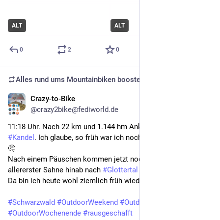
ALT
ALT
0
2
0
Alles rund ums Mountainbiken
boosted
Crazy-to-Bike
Jul 5, 2025
*
@crazy2bike@fediworld.de
11:18 Uhr. Nach 22 km und 1.144 hm Ankunft auf dem 
#Kandel
. Ich glaube, so früh war ich noch nie auf dem 
#Gipfel
. 
🤔
Nach einem Päuschen kommen jetzt noch gut 9 km 
#Trails
allererster Sahne hinab nach 
#Glottertal
 🤩
Da bin ich heute wohl ziemlich früh wieder daheim. 
🤣
#Schwarzwald
#OutdoorWeekend
#OutdoorWE
#OutdoorWochenende
#rausgeschafft