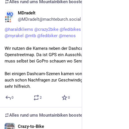
Alles rund ums Mountainbiken
boosted
MDradelt
Oct 2, 2025
@MDradelt@machteburch.social
@
haraldkliems
@
crazy2bike
@
fedibikes
@
mfuhrmann
@
myrakel
@
mtb
@
fedibiker
@
menos
Wir nutzen die Kamera neben der Dashcam auch intensiv für 
Openstreetmap. Da ist GPS ein Ausschlusskriterium und man 
muss selbst bei GoPro schauen wo Sensoren verbaut sind.
Bei einigen Dashcam-Szenen kamen von verschiedenen Seiten 
auch schon Nachfragen zur Geschwindigkeit. Da war das dann 
sehr hilfreich.
0
2
0
Alles rund ums Mountainbiken
boosted
Crazy-to-Bike
Oct 1, 2025