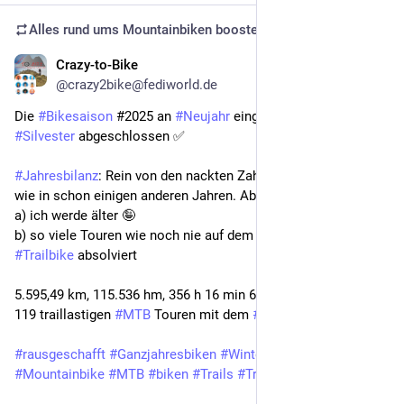
Alles rund ums Mountainbiken
boosted
Crazy-to-Bike
Dec 31, 2025
@crazy2bike@fediworld.de
Die 
#Bikesaison
 #2025 an 
#Neujahr
 eingeläutet und heute an 
#Silvester
 abgeschlossen ✅
#Jahresbilanz
: Rein von den nackten Zahlen nicht ganz so viel 
wie in schon einigen anderen Jahren. Aber 
a) ich werde älter 
🤪
b) so viele Touren wie noch nie auf dem abfahrtslastigen 
#Trailbike
 absolviert
5.595,49 km, 115.536 hm, 356 h 16 min 6 s 
#Nettofahrzeit
 in 
119 traillastigen 
#MTB
 Touren mit dem 
#Biobike
.
#rausgeschafft
#Ganzjahresbiken
#Winterbiken
#Frostbiken
#Mountainbike
#MTB
#biken
#Trails
#Trailbiken