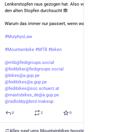
Lenkerstopfen raus gezogen hat. Also vorhin den Müll nach 
den alten Stopfen durchsucht 🙈
Warum das immer nur passiert, wenn was nagelneu ist 
🤔🤷
#MurphysLaw
#Mountainbike
#MTB
#biken
@mtb@fedigroups.social
@fedibiker@fedigroups.social
@bikes@a.gup.pe
@fedibikes@a.gup.pe
@fedibikes@soc.schuerz.at
@mastobikes_de@a.gup.pe
@radlobby@bird.makeup
0
2
0
Alles rund ums Mountainbiken
boosted