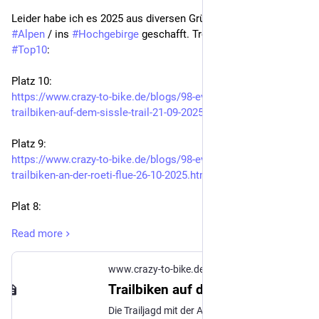
Leider habe ich es 2025 aus diversen Gründen nicht in die 
#Alpen
 / ins 
#Hochgebirge
 geschafft. Trotzdem meine 
#Top10
:
Platz 10:
https://www.crazy-to-bike.de/blogs/98-event-blog/556-
trailbiken-auf-dem-sissle-trail-21-09-2025.html
Platz 9:
https://www.crazy-to-bike.de/blogs/98-event-blog/560-
trailbiken-an-der-roeti-flue-26-10-2025.html
Plat 8:
https://www.crazy-to-bike.de/blogs/98-event-blog/552-
Read more
trailbiken-auf-dem-tiersteintrail-09-09-2025.html
Platz 7:
www.crazy-to-bike.de
https://www.crazy-to-bike.de/blogs/98-event-blog/557-
Trailbiken auf dem Sissle-Trail (21.09.2025)
schinbergtrail-cheisacher-turm-und-buerersteigtrail-28-09-
Die Trailjagd mit der Actioncam geht weiter. Heute stand der Sissle-Trail am Frickberg oberhalb der Gemeinde Frick im Jurapark Aargau auf dem Programm.
2025.html