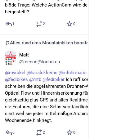
blöde Frage: Welche ActionCam wird denn nicht in China 
hergestellt?
1
2
0
Alles rund ums Mountainbiken
boosted
Matt
Oct 1, 2025
@menos@todon.eu
@
myrakel
@
haraldkliems
@
mfuhrmann
@
crazy2bike
@
fedibikes
@
mtb
@
fedibiker
 Ich raff sowas nicht. Die 
schreiben die abgefahrensten Drohnen-Algorithmen mit 
Optical Flow und Hinderniserkennung für x Kameras 
gleichzeitig plus GPS und alles Realtime, und dann verkacken 
sie Features, die eine Selbstverständlichkeit in  50€-Handys 
sind, weil sie jeder mittelmäßige Arduinohacker in nem 
Wochenende hinkriegt.
0
2
0