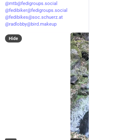
@mtb@fedigroups.social
@fedibiker@fedigroups.social
@fedibikes@soc.schuerz.at
@radlobby@bird.makeup
Hide