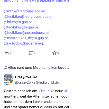
#Mountainbike
#MTB
#biken
#Trails
#Trailbiken
@mtb@fedigroups.social
@fedibiker@fedigroups.social
@bikes@a.gup.pe
@fedibikes@a.gup.pe
@fedibikes@soc.schuerz.at
@mastobikes_de@a.gup.pe
@radlobby@bird.makeup
0
2
0
Alles rund ums Mountainbiken
boosted
Crazy-to-Bike
May 30, 2025
@crazy2bike@fediworld.de
Gestern habe ich am 
#Trailbike
 neue 
#Griffe
 von 
#ESI
montiert, weil die Alten inzwischen doch durch waren. Heute 
habe ich mit dem Lenkerende leicht an einem Baum touchiert 
und erst später bemerkt, dass es mir dabei den nagelneuen 