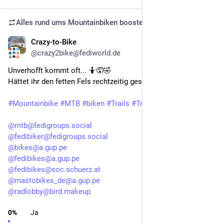
Alles rund ums Mountainbiken
boosted
Crazy-to-Bike
Nov 3, 2025
@crazy2bike@fediworld.de
Unverhofft kommt oft... 🤷🤦🤣
Hättet ihr den fetten Fels rechtzeitig gesehen?
#Mountainbike
#MTB
#biken
#Trails
#Trailbiken
@mtb@fedigroups.social
@fedibiker@fedigroups.social
@bikes@a.gup.pe
@fedibikes@a.gup.pe
@fedibikes@soc.schuerz.at
@mastobikes_de@a.gup.pe
@radlobby@bird.makeup
0
%
Ja