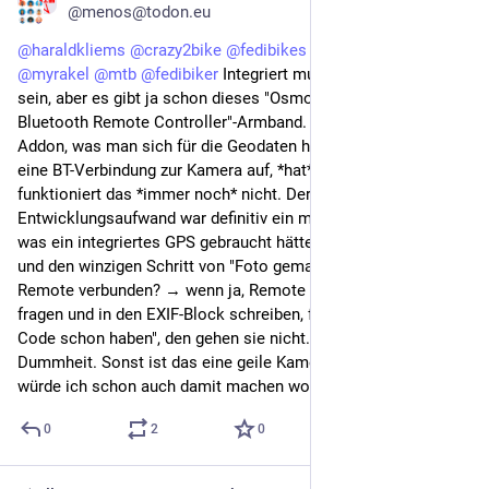
@menos@todon.eu
@
haraldkliems
@
crazy2bike
@
fedibikes
@
mfuhrmann
@
myrakel
@
mtb
@
fedibiker
 Integriert muss auch gar nicht 
sein, aber es gibt ja schon dieses "Osmo Action GPS 
Bluetooth Remote Controller"-Armband. Das wäre genau das 
Addon, was man sich für die Geodaten halt kauft; das baut 
eine BT-Verbindung zur Kamera auf, *hat* ein GPS – aber dann 
funktioniert das *immer noch* nicht. Der 
Entwicklungsaufwand war definitiv ein mehrfaches dessen, 
was ein integriertes GPS gebraucht hätte (der Preis ebenso), 
und den winzigen Schritt von "Foto gemacht → ist eine GPS-
Remote verbunden? → wenn ja, Remote nach GPS-Daten 
fragen und in den EXIF-Block schreiben, für den wir eh den 
Code schon haben", den gehen sie nicht. Das ist echt 
Dummheit. Sonst ist das eine geile Kamera, aber OSM-Kram 
würde ich schon auch damit machen wollen.
0
2
0