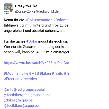
the world - z.B. irgendwo in der Sahelzone oder der Antarktis 
Crazy-to-Bike
Aug 3, 2025
*
😁
@crazy2bike@fediworld.de
#Mountainbike
#MTB
#biken
#Trails
#Trailbiken
#Radfahren
Kennt ihr die 
#Dokumentation
#Dolomites
 von 
#KilianBron
?
Bildgewaltig, mit Hintergrundinfos zu den 
#Dolomiten
#Datenschutz
#TeamDatenschutz
angereichert und absolut sehenswert.
#informationelleSelbstbestimmung
#Datensparsamkeit
#digitaleSelbstverteidigung
Für die ganze 
#Doku
 müsst ihr euch ca. 54 min Zeit nehmen.
Wer nur die Zusammenfassung der krassen 
#Bikeaction
@mtb@fedigroups.social
sehen will, kann bei 48:55 min einsteigen 🙃
@fedibiker@fedigroups.social
@bikes@a.gup.pe
https://yewtu.be/watch?v=0FSmJ9n4Gsc
@fedibikes@a.gup.pe
@fedibikes@soc.schuerz.at
#Mountainbike
#MTB
#biken
#Trails
#Trailbiken
#Enduro
@mastobikes_de@a.gup.pe
#Freeride
#freeriden
@radlobby@bird.makeup
@mtb@fedigroups.social
@fedibiker@fedigroups.social
@bikes@a.gup.pe
@fedibikes@a.gup.pe