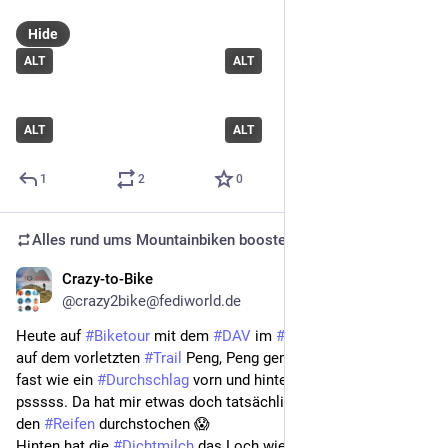
Hide
ALT
ALT
ALT
ALT
1
2
0
Alles rund ums Mountainbiken
boosted
Crazy-to-Bike
Jun 9, 2025
*
@crazy2bike@fediworld.de
Heute auf 
#Biketour
 mit dem 
#DAV
 im 
#Schwarzwald
 hat es 
auf dem vorletzten 
#Trail
 Peng, Peng gemacht (vom Geräusch 
fast wie ein 
#Durchschlag
 vorn und hinten) und danach 
psssss. Da hat mir etwas doch tatsächlich vorn und hinten 
den 
#Reifen
 durchstochen 😱
Hinten hat die 
#Dichtmilch
 das Loch wieder abgedichtet. Vorn 