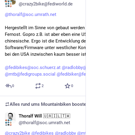
@crazy2bike@fediworld.de
@thoralf@soc.umrath.net
Hergestellt im Sinne von gebaut werden die natürlich alle in 
Fernost. Gopro z.B. ist aber eben eine US-Firma, keine 
chinesische. Ergo ist die Entwicklung der Hard- und 
Software/Firmware unter westlicher Kontrolle. Nur, dass das 
bei den USA inzwischen kaum besser ist.
@fedibikes@soc.schuerz.at
@radlobby@bird.makeup
@mtb@fedigroups.social
@fedibiker@fedigroups.social
0
2
0
Alles rund ums Mountainbiken
boosted
Thoralf Will 🇺🇦🇮🇱🇹🇼
Oct 1, 2025
@thoralf@soc.umrath.net
@
crazy2bike
@
fedibikes
@
radlobby
@
mtb
@
fedibiker
 Mal ne 