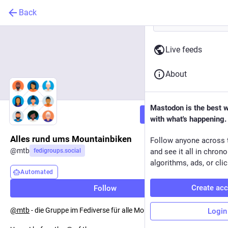
Back
Live feeds
About
Mastodon is the best 
Follow
with what's happening.
Alles rund ums Mountainbiken
Follow anyone across 
@
mtb
fedigroups.social
and see it all in chron
algorithms, ads, or clic
Automated
Create ac
Follow
@
mtb
- die Gruppe im Fediverse für alle Mountainbikenden.
Login