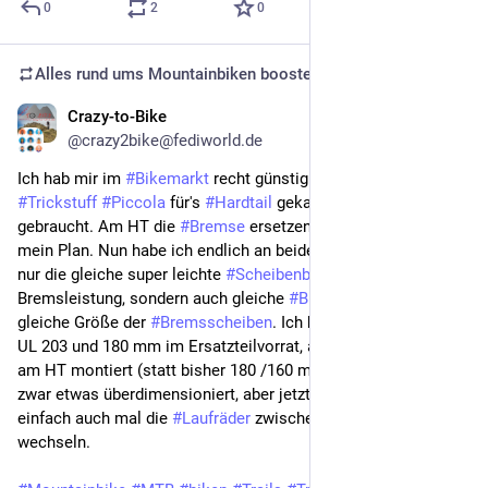
0
2
0
Alles rund ums Mountainbiken
boosted
Crazy-to-Bike
Jun 4, 2025
@crazy2bike@fediworld.de
Ich hab mir im 
#Bikemarkt
 recht günstig ne weitere 
#Trickstuff
#Piccola
 für's 
#Hardtail
 gekauft. Diesmal 
gebraucht. Am HT die 
#Bremse
 ersetzen war schon lange 
mein Plan. Nun habe ich endlich an beiden (Haupt-)Bikes nicht 
nur die gleiche super leichte 
#Scheibenbremse
 mit top 
Bremsleistung, sondern auch gleiche 
#Bremsbeläge
 und die 
gleiche Größe der 
#Bremsscheiben
. Ich hatte noch 
#Dächle
UL 203 und 180 mm im Ersatzteilvorrat, also habe ich diese 
am HT montiert (statt bisher 180 /160 mm). Das ist am HT 
zwar etwas überdimensioniert, aber jetzt kann ich bei Bedarf 
einfach auch mal die 
#Laufräder
 zwischen den Bikes 
wechseln.