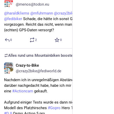
@menos@todon.eu
@
haraldkliems
@
mfuhrmann
@
crazy2bike
@
fedibikes
@
mtb
@
fedibiker
 Schade, die hätte ich sonst GoPro auch deutlich 
vorgezogen. Reicht das nicht, wenn man sie per BT+App mit 
(echten) GPS-Daten versorgt?
0
2
0
Alles rund ums Mountainbiken
boosted
Crazy-to-Bike
Sep 30, 2025
@crazy2bike@fediworld.de
Nachdem ich in unregelmäßigen Abständen immer wieder 
darüber nachgedacht habe, habe ich mir vor kurzem nun doch 
eine 
#Actioncam
 gekauft.
Aufgrund einiger Tests wurde es dann nicht das aktuelle 
Modell des Platzhirsches 
#Gopro
 Hero 13 black, sondern die 
#DJI
 Osmo Action 5 pro.