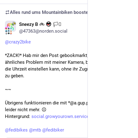
Alles rund ums Mountainbiken
boosted
Sneezy B 🚲
🏳️‍⚧️
Sep 30, 2025
@47363@norden.social
@
crazy2bike
*ZACK!* Hab mir den Post gebookmarkt; hab nämlich ein 
ähnliches Problem mit meiner Kamera, bei der ich nicht mal 
die Uhrzeit einstellen kann, ohne ihr Zugriff auf den Standort 
zu geben.
~~
Übrigens funktionieren die mit *@a.gup.pe gebildeten Gruppen 
leider nicht mehr. ☹️ 
Hintergrund: 
social.growyourown.services/@F
@
fedibikes
@
mtb
@
fedibiker