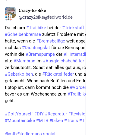
Crazy-to-Bike
May 21, 2025
@crazy2bike@fediworld.de
Da ich am 
#Trailbike
 bei der 
#Trickstuff
#Piccola
#Hydraulik
#Scheibenbremse
 zuletzt Probleme mit dem 
#Druckpunkt
hatte, wenn die 
#Bremsbeläge
 weit abgefahren sind, habe ich 
mal das 
#Dichtungskit
 für die Bremspumpen gekauft und 
vorhin die 
#Bremspumpe
 der 
#Hinterradbremse
 zerlegt. Die 
alte 
#Membran
 im 
#Ausgleichsbehälter
 (Bild 2) ist ziemlich 
zerknautscht. Sonst sah alles gut aus, ich habe aber auch den 
#Geberkolben
, die 
#Rückstellfeder
 und alle 
#Dichtungen
getauscht. Wenn nach Befüllen und Entlüften alles wieder 
tiptop ist, dann kommt noch die 
#Vorderradbremse
 dran, 
bevor es am Wochenende zum 
#Trailbiken
 in die 
#Vogesen
geht.
#DoItYourself
#DIY
#Reparatur
#Revision
#Generalüberholung
#Mountainbike
#MTB
#biken
#Trails
#Trailbiken
@mtb@fedigroups.social