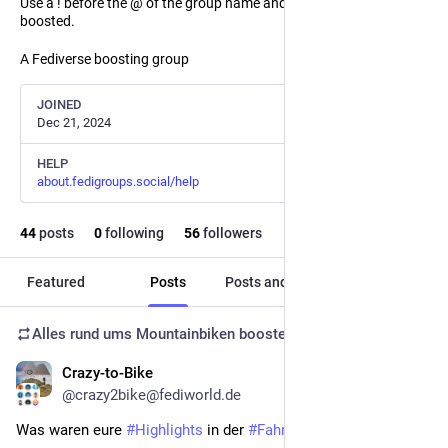
Use a ! before the @ of the group name and the post will not be
boosted.
A Fediverse boosting group
JOINED
Dec 21, 2024
HELP
about.fedigroups.social/help
44
posts
0
following
56
followers
Featured
Posts
Posts and replies
Media
Alles rund ums Mountainbiken
boosted
Crazy-to-Bike
Jan 8
@crazy2bike@fediworld.de
Was waren eure 
#Highlights
 in der 
#Fahrradsaison
 #2025?