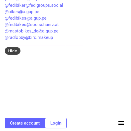
@fedibiker@fedigroups.social
@bikes@a.gup.pe
@fedibikes@a.gup.pe
@fedibikes@soc.schuerz.at
@mastobikes_de@a.gup.pe
@radlobby@bird.makeup
Hide
Create account
Login